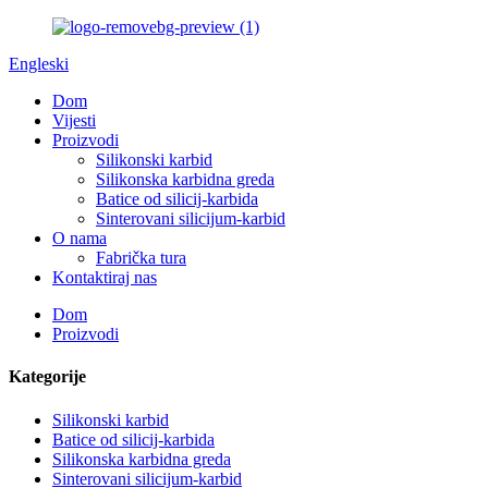
Engleski
Dom
Vijesti
Proizvodi
Silikonski karbid
Silikonska karbidna greda
Batice od silicij-karbida
Sinterovani silicijum-karbid
O nama
Fabrička tura
Kontaktiraj nas
Dom
Proizvodi
Kategorije
Silikonski karbid
Batice od silicij-karbida
Silikonska karbidna greda
Sinterovani silicijum-karbid