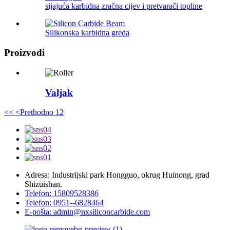
sijajuća karbidna zračna cijev i pretvarači topline
Silikonska karbidna greda
Proizvodi
Valjak
<<
<Prethodno
1
2
Adresa: Industrijski park Hongguo, okrug Huinong, grad
Shizuishan.
Telefon: 15809528386
Telefon: 0951--6828464
E-pošta: admin@nxsiliconcarbide.com